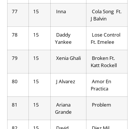
77
15
Inna
Cola Song Ft.
J Balvin
78
15
Daddy
Lose Control
Yankee
Ft. Emelee
79
15
Xenia Ghali
Broken Ft.
Katt Rockell
80
15
J Alvarez
Amor En
Practica
81
15
Ariana
Problem
Grande
82
15
David
Diez Mil