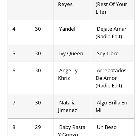
Reyes
(Rest Of Your
Life)
4
30
Yandel
Dejate Amar
(Radio Edit)
5
30
Ivy Queen
Soy Libre
6
30
Angel y
Arrebatados
Khriz
De Amor
(Radio Edit)
7
30
Natalia
Algo Brilla En
Jimenez
Mi
8
29
Baby Rasta
Un Beso
Y Gringo