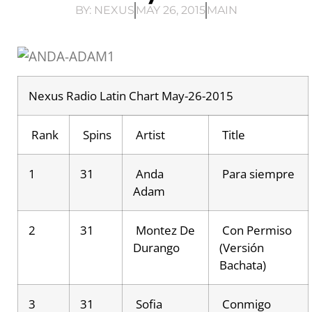
BY:
NEXUS
MAY 26, 2015
MAIN
Nexus Radio Latin Chart May-26-2015
Rank
Spins
Artist
Title
1
31
Anda
Para siempre
Adam
2
31
Montez De
Con Permiso
Durango
(Versión
Bachata)
3
31
Sofia
Conmigo